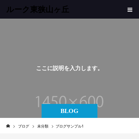
ルーク東狭山ヶ丘
こ
こ
に
説
明
を
入
力
し
ま
す
。
BLOG
ブログ
未分類
ブログサンプル1